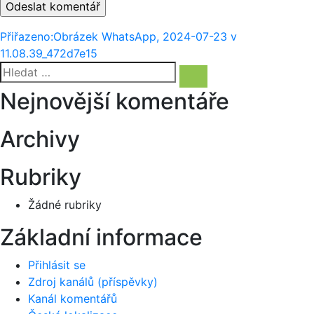
Navigace
Přiřazeno:
Obrázek WhatsApp, 2024-07-23 v
11.08.39_472d7e15
pro
Hledat:
Hledání
příspěvek
Nejnovější komentáře
Archivy
Rubriky
Žádné rubriky
Základní informace
Přihlásit se
Zdroj kanálů (příspěvky)
Kanál komentářů