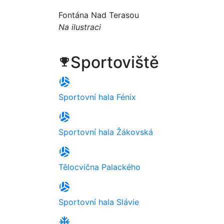
Fontána Nad Terasou
Na ilustraci
Sportoviště
trophy
sports_volleyball
Sportovní hala Fénix
sports_volleyball
Sportovní hala Žákovská
sports_volleyball
Tělocvična Palackého
sports_volleyball
Sportovní hala Slávie
ac_unit