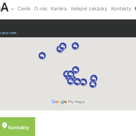
KA
iště
Ceník
O nás
Kariéra
Veřejné zakázky
Kontakty
location_on
Kontakty