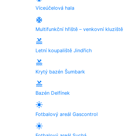
Víceúčelová hala
ac_unit
Multifunkční hřiště – venkovní kluziště
pool
Letní koupaliště Jindřich
pool
Krytý bazén Šumbark
pool
Bazén Delfínek
light_mode
Fotbalový areál Gascontrol
light_mode
Fotbalový areál Suchá