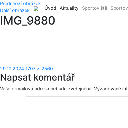
Předchozí obrázek
(current)
(current)
Úvod
Aktuality
Sportoviště
Sportov
Další obrázek
IMG_9880
Publikováno:
Původní
29.10.2024
1707 × 2560
Napsat komentář
velikost:
Vaše e-mailová adresa nebude zveřejněna.
Vyžadované in