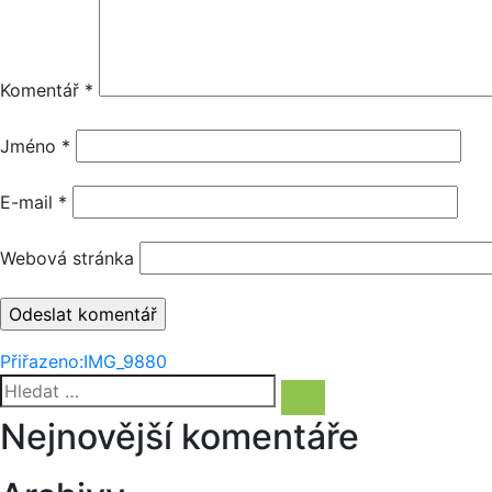
Komentář
*
Jméno
*
E-mail
*
Webová stránka
Navigace
Přiřazeno:
IMG_9880
Hledat:
pro
Hledání
Nejnovější komentáře
příspěvek