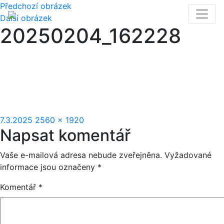
Předchozí obrázek
Další obrázek
20250204_162228
Publikováno:
Původní
7.3.2025
2560 × 1920
Napsat komentář
velikost:
Vaše e-mailová adresa nebude zveřejněna.
Vyžadované
informace jsou označeny
*
Komentář
*