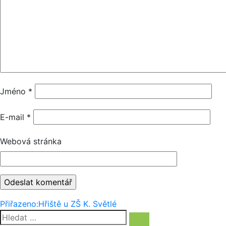
Jméno
*
E-mail
*
Webová stránka
Navigace
Přiřazeno:
Hřiště u ZŠ K. Světlé
Hledat:
pro