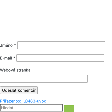
Jméno
*
E-mail
*
Webová stránka
Navigace
Přiřazeno:
dji_0483-uvod
Hledat:
pro