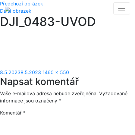
Předchozí obrázek
Další obrázek
DJI_0483-UVOD
Publikováno:
Původní
8.5.2023
8.5.2023
1460 × 550
Napsat komentář
velikost:
Vaše e-mailová adresa nebude zveřejněna.
Vyžadované
informace jsou označeny
*
Komentář
*