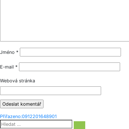
Jméno
*
E-mail
*
Webová stránka
Navigace
Přiřazeno:
0912201648901
Hledat:
pro