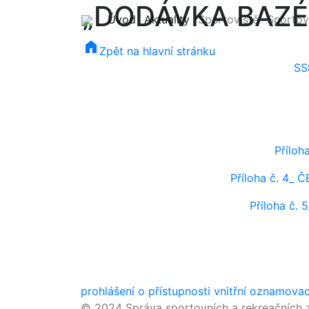
„DODÁVKA BAZÉ
(current)
(current)
Úvod
Aktuality
Sportoviště
Sportov
home
Zpět na hlavní stránku
SS
Přílo
Příloha č. 4
Příloha č
prohlášení o přístupnosti
vnitřní oznamova
© 2024 Správa sportovních a rekreačních z