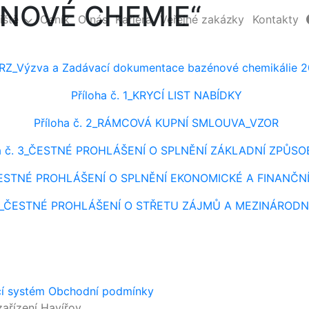
NOVÉ CHEMIE“
iště
Ceník
O nás
Kariéra
Veřejné zakázky
Kontakty
RZ_Výzva a Zadávací dokumentace bazénové chemikálie 
Příloha č. 1_KRYCÍ LIST NABÍDKY
Příloha č. 2_RÁMCOVÁ KUPNÍ SMLOUVA_VZOR
ha č. 3_ČESTNÉ PROHLÁŠENÍ O SPLNĚNÍ ZÁKLADNÍ ZPŮSO
_ ČESTNÉ PROHLÁŠENÍ O SPLNĚNÍ EKONOMICKÉ A FINANČN
. 5_ČESTNÉ PROHLÁŠENÍ O STŘETU ZÁJMŮ A MEZINÁRODN
cí systém
Obchodní podmínky
ařízení Havířov