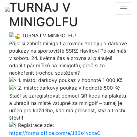
TURNAJ V
MINIGOLFU
TURNAJ V MINIGOLFU!
Přijď si zahrát minigolf a rovnou zabojuj o dárkové
poukazy na sportoviště SSRZ Havířov! Pokud máš
v sobotu 24. května čas a zrovna si plánuješ
odpálit pár míčků na minigolfu, proč si to
neokořenit trochou soutěžení?
1. místo: dárkový poukaz v hodnotě 1 000 Kč
2. místo: dárkový poukaz v hodnotě 500 Kč
Stačí se zaregistrovat pomocí QR kódu na plakátu
a uhradit na místě vstupné za minigolf – turnaj je
určen pro každého, kdo má přesnost, styl a trochu
štěstí!
Registrace zde:
https://forms.office.com/e/J86s4vczaC