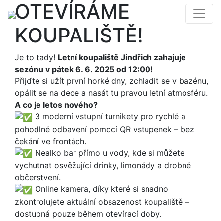
OTEVÍRÁME
KOUPALIŠTĚ!
Je to tady!
Letní koupaliště Jindřich zahajuje
sezónu v pátek 6. 6. 2025 od 12:00!
Přijďte si užít první horké dny, zchladit se v bazénu,
opálit se na dece a nasát tu pravou letní atmosféru.
A co je letos nového?
3 moderní vstupní turnikety pro rychlé a
pohodlné odbavení pomocí QR vstupenek – bez
čekání ve frontách.
Nealko bar přímo u vody, kde si můžete
vychutnat osvěžující drinky, limonády a drobné
občerstvení.
Online kamera, díky které si snadno
zkontrolujete aktuální obsazenost koupaliště –
dostupná pouze během otevírací doby.