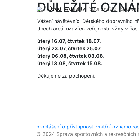
DŮLEŽITÉ OZNÁ
(current)
(current)
Úvod
Aktuality
Sportoviště
Sportov
Vážení návštěvníci Dětského dopravního h
dnech areál uzavřen veřejnosti, vždy v čas
úterý 16.07, čtvrtek 18.07.
úterý 23.07, čtvrtek 25.07.
úterý 06.08, čtvrtek 08.08.
úterý 13.08, čtvrtek 15.08.
Děkujeme za pochopení.
prohlášení o přístupnosti
vnitřní oznamova
© 2024 Správa sportovních a rekreačních z