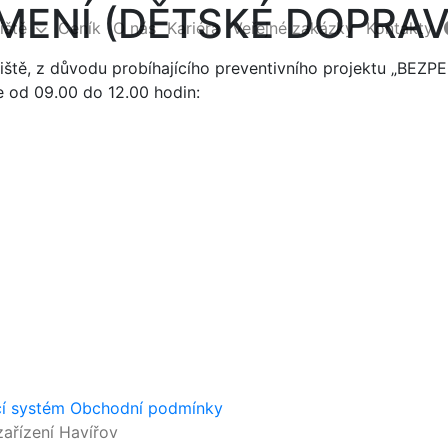
MENÍ (DĚTSKÉ DOPRAVN
iště
Ceník
O nás
Kariéra
Veřejné zakázky
Kontakty
řiště, z důvodu probíhajícího preventivního projektu „B
e od 09.00 do 12.00 hodin:
cí systém
Obchodní podmínky
ařízení Havířov