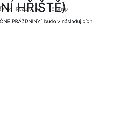
Í HŘIŠTĚ)
Rezervace
E-shop
EZPEČNÉ PRÁZDNINY“ bude
v následujících