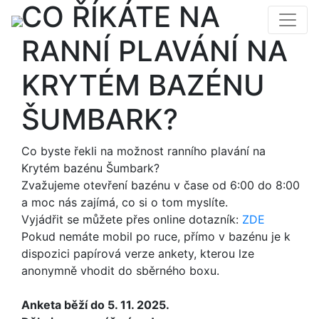
CO ŘÍKÁTE NA
RANNÍ PLAVÁNÍ NA
KRYTÉM BAZÉNU
ŠUMBARK?
Co byste řekli na možnost ranního plavání na
Krytém bazénu Šumbark?
Zvažujeme otevření bazénu v čase od 6:00 do 8:00
a moc nás zajímá, co si o tom myslíte.
Vyjádřit se můžete přes online dotazník:
ZDE
Pokud nemáte mobil po ruce, přímo v bazénu je k
dispozici papírová verze ankety, kterou lze
anonymně vhodit do sběrného boxu.
Anketa běží do 5. 11. 2025.