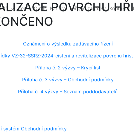
TALIZACE POVRCHU HŘ
iště
Ceník
O nás
Kariéra
Veřejné zakázky
Kontakty
UKONČENO
Oznámení o výsledku zadávacího řízení
ídky VZ-32-SSRZ-2024-cisteni a revitelizace povrchu hris
Příloha č. 2 výzvy – Krycí list
Příloha č. 3 výzvy – Obchodní podmínky
Příloha č. 4 výzvy – Seznam poddodavatelů
cí systém
Obchodní podmínky