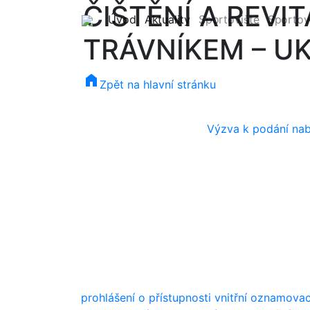
ČIŠTĚNÍ A REVI
(current)
(current)
Úvod
Aktuality
Sportoviště
Sportov
TRÁVNÍKEM – 
home
Zpět na hlavní stránku
Výzva k podání nab
prohlášení o přístupnosti
vnitřní oznamova