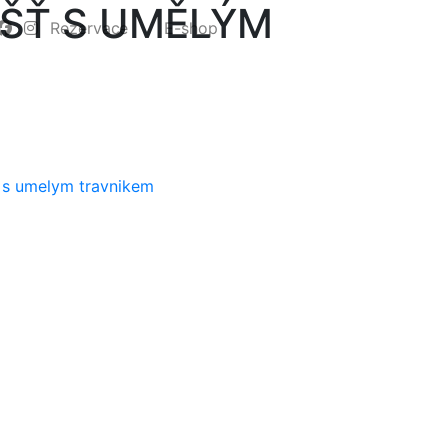
IŠŤ S UMĚLÝM
Rezervace
E-shop
t s umelym travnikem