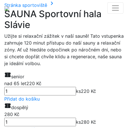
chevron_right
Stránka sportoviště
SAUNA Sportovní hala
Slávie
Užijte si relaxační zážitek v naší sauně! Tato vstupenka
zahrnuje 120 minut přístupu do naší sauny a relaxační
zóny. Ať už hledáte odpočinek po náročném dni, nebo
si chcete dopřát chvíle klidu a regenerace, naše sauna
je ideální volbou.
confirmation_number
senior
nad 65 let
220
Kč
ks
220
Kč
Přidat do košíku
confirmation_number
dospělý
280
Kč
ks
280
Kč