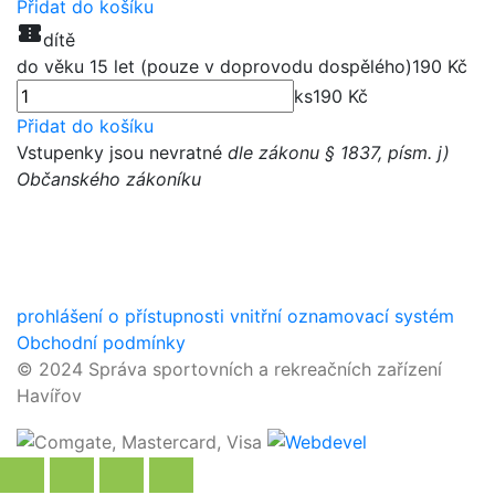
Přidat do košíku
confirmation_number
dítě
do věku 15 let (pouze v doprovodu dospělého)
190
Kč
ks
190
Kč
Přidat do košíku
Vstupenky jsou nevratné
dle zákonu § 1837, písm. j)
Občanského zákoníku
prohlášení o přístupnosti
vnitřní oznamovací systém
Obchodní podmínky
© 2024 Správa sportovních a rekreačních zařízení
Havířov