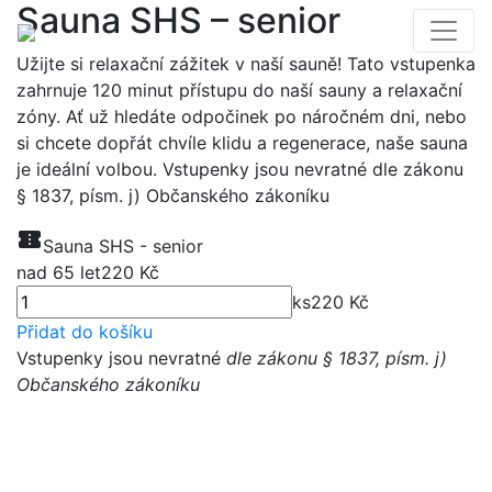
Sauna SHS – senior
Užijte si relaxační zážitek v naší sauně! Tato vstupenka
zahrnuje 120 minut přístupu do naší sauny a relaxační
zóny. Ať už hledáte odpočinek po náročném dni, nebo
si chcete dopřát chvíle klidu a regenerace, naše sauna
je ideální volbou. Vstupenky jsou nevratné dle zákonu
§ 1837, písm. j) Občanského zákoníku
confirmation_number
Sauna SHS - senior
nad 65 let
220
Kč
ks
220
Kč
Přidat do košíku
Vstupenky jsou nevratné
dle zákonu § 1837, písm. j)
Občanského zákoníku