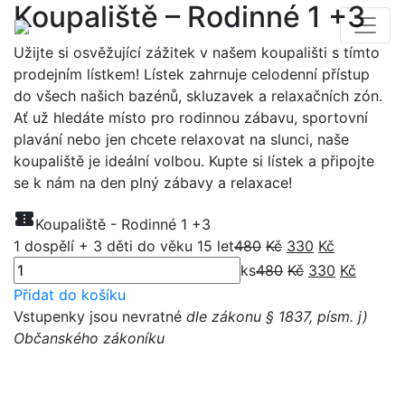
Koupaliště – Rodinné 1 +3
Užijte si osvěžující zážitek v našem koupališti s tímto
prodejním lístkem! Lístek zahrnuje celodenní přístup
do všech našich bazénů, skluzavek a relaxačních zón.
Ať už hledáte místo pro rodinnou zábavu, sportovní
plavání nebo jen chcete relaxovat na slunci, naše
koupaliště je ideální volbou. Kupte si lístek a připojte
se k nám na den plný zábavy a relaxace!
confirmation_number
Koupaliště - Rodinné 1 +3
1 dospělí + 3 děti do věku 15 let
480
Kč
330
Kč
ks
480
Kč
330
Kč
Přidat do košíku
Vstupenky jsou nevratné
dle zákonu § 1837, písm. j)
Občanského zákoníku