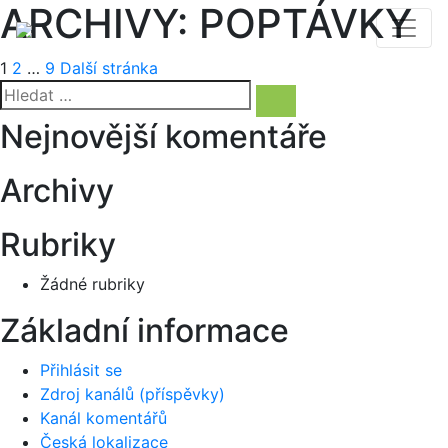
ARCHIVY:
POPTÁVKY
Navigace
Stránka:
Stránka:
Stránka:
1
2
…
9
Další stránka
Hledat:
pro
Hledání
Nejnovější komentáře
příspěvky
Archivy
Rubriky
Žádné rubriky
Základní informace
Přihlásit se
Zdroj kanálů (příspěvky)
Kanál komentářů
Česká lokalizace