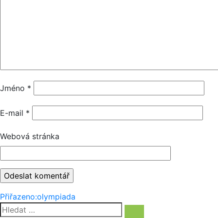
Jméno
*
E-mail
*
Webová stránka
Navigace
Přiřazeno:
olympiada
Hledat:
pro